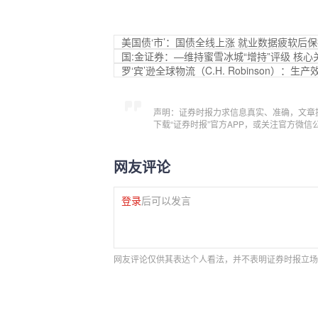
美国债‘市’：国债全线上涨 就业数据疲软后
国:金证券：—维持蜜雪冰城“增持”评级 核
罗‘宾’逊全球物流（C.H. Robinson）
声明：证券时报力求信息真实、准确，文章
下载“证券时报”官方APP，或关注官方微
网友评论
登录
后可以发言
网友评论仅供其表达个人看法，并不表明证券时报立场