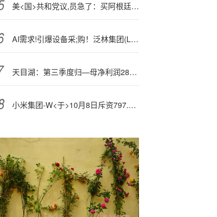
美<国>共和党议,员急了：买阿根廷牛肉会害了美国养牛人，还危及中部票仓
AI需求!引爆设备采;购！泛林集团(LRCX.US)Q1业绩全线超预期 指引再证行业高景气
天目湖：第三季度归—母净利润2852.68万元，同比下降13.19%
小米集团-W<于>10月8日斥资797.6万港元回购15万股