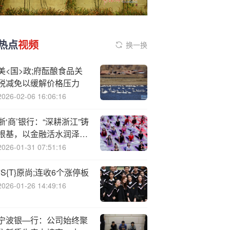
热点
视频
换一换
美<国>政;府酝酿食品关
税减免以缓解价格压力
2026-02-06 16:06:16
浙‘商’银行：“深耕浙江”铸
根基，以金融活水润泽民
生肌理
2026-01-31 07:51:16
*S{T}原尚;连收6个涨停板
2026-01-26 14:49:16
宁波银—行：公司始终聚