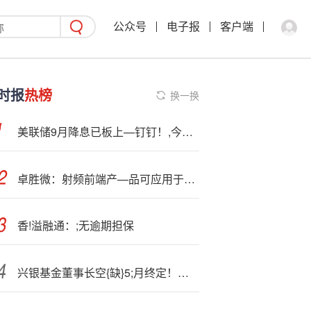
公众号
电子报
客户端
时报
热榜
换一换
美联储9月降息已板上—钉钉！,今晚CPI的意义：能否连续降？
卓胜微：射频前端产—品可应用于卫星通信终端
香!溢融通：;无逾期担保
兴银基金董事长空{缺}5;月终定！华福证券董事长黄德良担任，1101亿规模公司迎治理新局