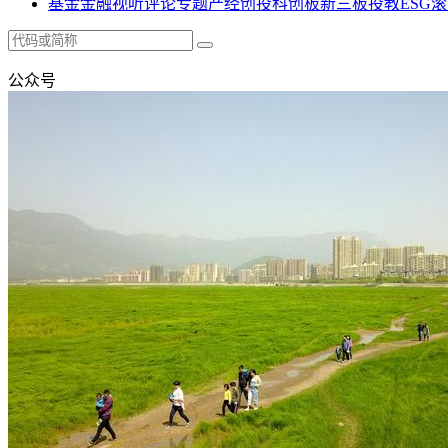
基金
金融
视听
评论
专题
产经
创投
科创板
新三板
投教
ESG
滚
公众号