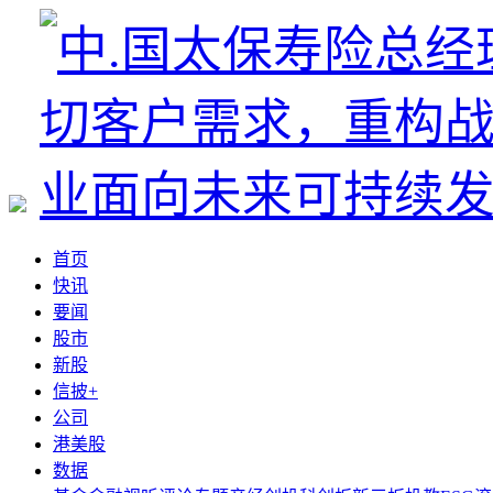
首页
快讯
要闻
股市
新股
信披+
公司
港美股
数据