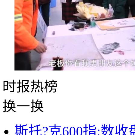
时报
热榜
换一换
斯托?克600指;