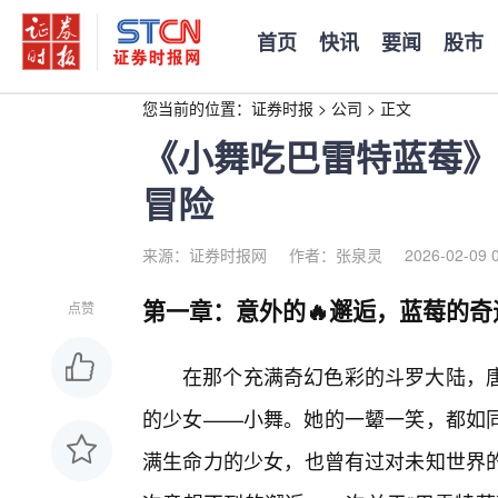
首页
快讯
要闻
股市
您当前的位置：
证券时报
>
公司
>
正文
《小舞吃巴雷特蓝莓》
冒险
来源：证券时报网
作者：张泉灵
2026-02-09 
第一章：意外的🔥邂逅，蓝莓的奇
点赞
在那个充满奇幻色彩的斗罗大陆，
的少女——小舞。她的一颦一笑，都如
满生命力的少女，也曾有过对未知世界