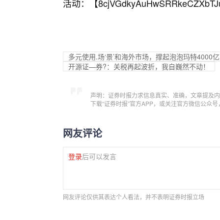
活动：【
8cjVGdkyAuHwSRRkeCZXbTJ
多元使用.场‘景’和海外市场，撑起泡泡玛特4000
开源证—券?：关税再起波折，我自巍然不动！
声明：证券时报力求信息真实、准确，文章提及内
下载“证券时报”官方APP，或关注官方微信公众
网友评论
登录
后可以发言
网友评论仅供其表达个人看法，并不表明证券时报立场