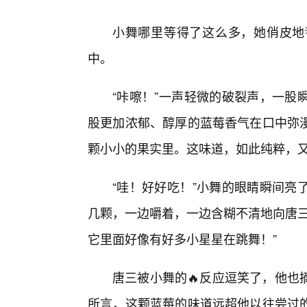
小舞哪里等得了这么多，她俏皮地
中。
“咔嚓！”一声轻微的破裂声，一股
股更加浓郁、醇厚的蓝莓香气在口中弥
颗小小的果实里。这味道，如此纯粹，
“哇！好好吃！”小舞的眼睛瞬间亮
几颗，一边嚼着，一边含糊不清地向唐三
它里面好像有好多小星星在跳舞！”
唐三被小舞的🔥反应逗笑了，他也
所言，这颗蓝莓的味道远超他以往尝过的