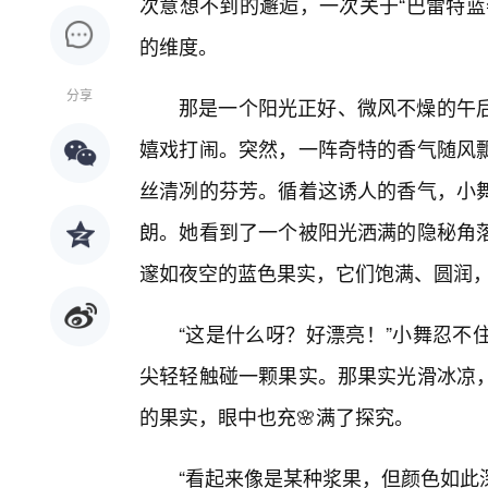
次意想不到的邂逅，一次关于“巴雷特蓝
的维度。
分享
那是一个阳光正好、微风不燥的午
嬉戏打闹。突然，一阵奇特的香气随风飘
丝清冽的芬芳。循着这诱人的香气，小舞
朗。她看到了一个被阳光洒满的隐秘角
邃如夜空的蓝色果实，它们饱满、圆润
“这是什么呀？好漂亮！”小舞忍不
尖轻轻触碰一颗果实。那果实光滑冰凉
的果实，眼中也充🌸满了探究。
“看起来像是某种浆果，但颜色如此